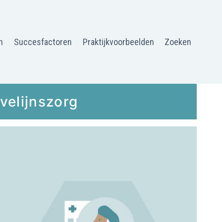
n
Succesfactoren
Praktijkvoorbeelden
Zoeken
velijnszorg